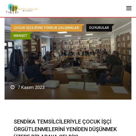
Skip
to
content
ÇOCUK İŞÇILIĞINE YÖNELIK ÇALIŞMALAR
DUYURULAR
MANŞET
7 Kasım 2023
SENDİKA TEMSİLCİLERİYLE ÇOCUK İŞÇİ
ÖRGÜTLENMELERİNİ YENİDEN DÜŞÜNMEK