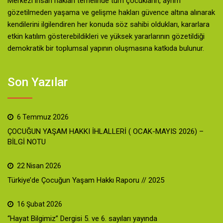
Merkezi insan hakları temelinde tüm çocukların, ayrım
gözetilmeden yaşama ve gelişme hakları güvence altına alınarak
kendilerini ilgilendiren her konuda söz sahibi oldukları, kararlara
etkin katılım gösterebildikleri ve yüksek yararlarının gözetildiği
demokratik bir toplumsal yapının oluşmasına katkıda bulunur.
Son Yazılar
6 Temmuz 2026
ÇOCUĞUN YAŞAM HAKKI İHLALLERİ ( OCAK-MAYIS 2026) –
BİLGİ NOTU
22 Nisan 2026
Türkiye’de Çocuğun Yaşam Hakkı Raporu // 2025
16 Şubat 2026
“Hayat Bilgimiz” Dergisi 5. ve 6. sayıları yayında