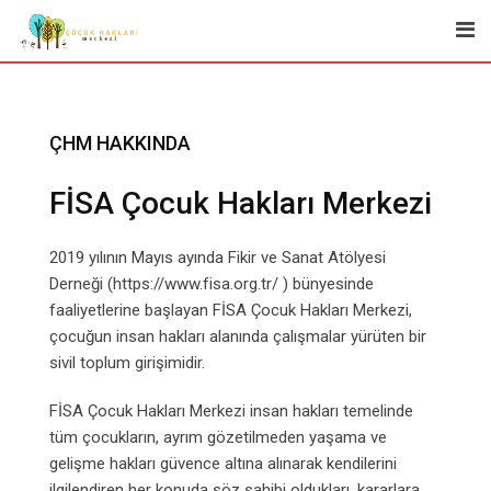
Skip
to
content
ÇHM HAKKINDA
FİSA Çocuk Hakları Merkezi
2019 yılının Mayıs ayında Fikir ve Sanat Atölyesi
Derneği (https://www.fisa.org.tr/ ) bünyesinde
faaliyetlerine başlayan FİSA Çocuk Hakları Merkezi,
çocuğun insan hakları alanında çalışmalar yürüten bir
sivil toplum girişimidir.
FİSA Çocuk Hakları Merkezi insan hakları temelinde
tüm çocukların, ayrım gözetilmeden yaşama ve
gelişme hakları güvence altına alınarak kendilerini
ilgilendiren her konuda söz sahibi oldukları, kararlara