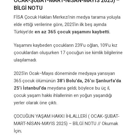
OCAK-ŞUBAT-MART-NİSAN-MAYIS 2025) –
BİLGİ NOTU
FİSA Çocuk Hakları Merkezi’nin medya tarama yoluyla
elde ettiği verilerine göre, 2025’in ilk beş ayında
Türkiye’de
en az 365 çocuk yaşamını kaybetti.
Yaşamını kaybeden çocukların 239’u oğlan, 109’u kız
çocuklardan oluşurken 17 çocuğun ise kimlik bilgilerine
ulaşılamadı.
2025’in Ocak–Mayıs döneminde medyaya yansıyan
365 çocuk ölümünün
38’i Bolu’da, 26’sı Şanlıurfa’da
25’i İstanbul’da
meydana geldi; böylece bu üç il,
çocuk yaşam hakkı ihlallerinin en yoğun yaşandığı
yerler olarak öne çıktı.
ÇOCUĞUN YAŞAM HAKKI İHLALLERİ ( OCAK-ŞUBAT-
MART-NİSAN-MAYIS 2025) – BİLGİ NOTU // Okumak
İçin;