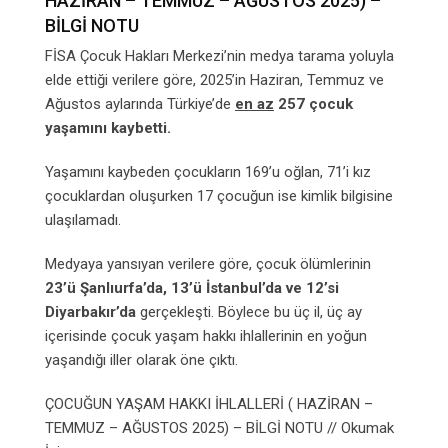
HAZİRAN – TEMMUZ – AĞUSTOS 2025) –
BİLGİ NOTU
FİSA Çocuk Hakları Merkezi’nin medya tarama yoluyla
elde ettiği verilere göre, 2025’in Haziran, Temmuz ve
Ağustos aylarında Türkiye’de
en az
257 çocuk
yaşamını kaybetti.
Yaşamını kaybeden çocukların 169’u oğlan, 71’i kız
çocuklardan oluşurken 17 çocuğun ise kimlik bilgisine
ulaşılamadı.
Medyaya yansıyan verilere göre, çocuk ölümlerinin
23’ü Şanlıurfa’da, 13’ü İstanbul’da ve 12’si
Diyarbakır’da
gerçekleşti. Böylece bu üç il, üç ay
içerisinde çocuk yaşam hakkı ihlallerinin en yoğun
yaşandığı iller olarak öne çıktı.
ÇOCUĞUN YAŞAM HAKKI İHLALLERİ ( HAZİRAN –
TEMMUZ – AĞUSTOS 2025) – BİLGİ NOTU // Okumak