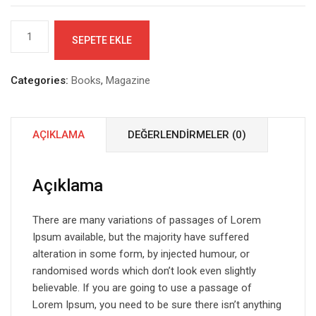
Lexon
SEPETE EKLE
Anti
Vibration
adet
Categories:
Books
,
Magazine
AÇIKLAMA
DEĞERLENDIRMELER (0)
Açıklama
There are many variations of passages of Lorem
Ipsum available, but the majority have suffered
alteration in some form, by injected humour, or
randomised words which don’t look even slightly
believable. If you are going to use a passage of
Lorem Ipsum, you need to be sure there isn’t anything