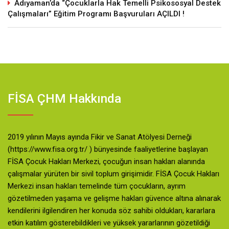
Adıyaman’da “Çocuklarla Hak Temelli Psikososyal Destek
Çalışmaları” Eğitim Programı Başvuruları AÇILDI !
FİSA ÇHM Hakkında
2019 yılının Mayıs ayında Fikir ve Sanat Atölyesi Derneği
(https://www.fisa.org.tr/ ) bünyesinde faaliyetlerine başlayan
FİSA Çocuk Hakları Merkezi, çocuğun insan hakları alanında
çalışmalar yürüten bir sivil toplum girişimidir. FİSA Çocuk Hakları
Merkezi insan hakları temelinde tüm çocukların, ayrım
gözetilmeden yaşama ve gelişme hakları güvence altına alınarak
kendilerini ilgilendiren her konuda söz sahibi oldukları, kararlara
etkin katılım gösterebildikleri ve yüksek yararlarının gözetildiği