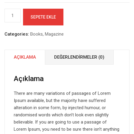
Moby
SEPETE EKLE
Dick
by
Herman
Categories:
Books
,
Magazine
adet
AÇIKLAMA
DEĞERLENDIRMELER (0)
Açıklama
There are many variations of passages of Lorem
Ipsum available, but the majority have suffered
alteration in some form, by injected humour, or
randomised words which don’t look even slightly
believable. If you are going to use a passage of
Lorem Ipsum, you need to be sure there isn’t anything