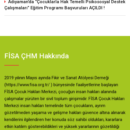
Adıyaman’da “Çocuklarla Hak Temelli Psikososyal Destek
Çalışmaları” Eğitim Programı Başvuruları AÇILDI !
FİSA ÇHM Hakkında
2019 yılının Mayıs ayında Fikir ve Sanat Atölyesi Derneği
(https://www.fisa.org.tr/ ) bünyesinde faaliyetlerine başlayan
FİSA Çocuk Hakları Merkezi, çocuğun insan hakları alanında
çalışmalar yürüten bir sivil toplum girişimidir. FİSA Çocuk Hakları
Merkezi insan hakları temelinde tüm çocukların, ayrım
gözetilmeden yaşama ve gelişme hakları güvence altına alınarak
kendilerini ilgilendiren her konuda söz sahibi oldukları, kararlara
etkin katılım gösterebildikleri ve yüksek yararlarının gözetildiği