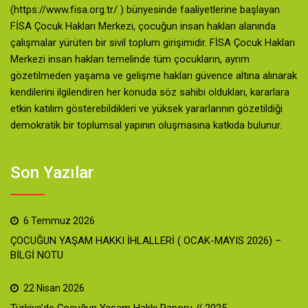
(https://www.fisa.org.tr/ ) bünyesinde faaliyetlerine başlayan
FİSA Çocuk Hakları Merkezi, çocuğun insan hakları alanında
çalışmalar yürüten bir sivil toplum girişimidir. FİSA Çocuk Hakları
Merkezi insan hakları temelinde tüm çocukların, ayrım
gözetilmeden yaşama ve gelişme hakları güvence altına alınarak
kendilerini ilgilendiren her konuda söz sahibi oldukları, kararlara
etkin katılım gösterebildikleri ve yüksek yararlarının gözetildiği
demokratik bir toplumsal yapının oluşmasına katkıda bulunur.
Son Yazılar
6 Temmuz 2026
ÇOCUĞUN YAŞAM HAKKI İHLALLERİ ( OCAK-MAYIS 2026) –
BİLGİ NOTU
22 Nisan 2026
Türkiye’de Çocuğun Yaşam Hakkı Raporu // 2025