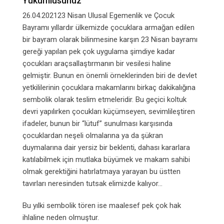
Yükümlüsünüz
26.04.202123 Nisan Ulusal Egemenlik ve Çocuk
Bayramı yıllardır ülkemizde çocuklara armağan edilen
bir bayram olarak bilinmesine karşın 23 Nisan bayramı
gereği yapılan pek çok uygulama şimdiye kadar
çocukları araçsallaştırmanın bir vesilesi haline
gelmiştir. Bunun en önemli örneklerinden biri de devlet
yetkililerinin çocuklara makamlarını birkaç dakikalığına
sembolik olarak teslim etmeleridir. Bu geçici koltuk
devri yapılırken çocukları küçümseyen, sevimlileştiren
ifadeler, bunun bir “lütuf” sunulması karşısında
çocuklardan neşeli olmalarına ya da şükran
duymalarına dair yersiz bir beklenti, dahası kararlara
katılabilmek için mutlaka büyümek ve makam sahibi
olmak gerektiğini hatırlatmaya yarayan bu üstten
tavırları neresinden tutsak elimizde kalıyor…
Bu yılki sembolik tören ise maalesef pek çok hak
ihlaline neden olmuştur.