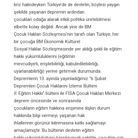
kriz halindeyken Türkiye’de de devletin, böylesi yaygın
şekilde yaşanan depremin ardından
çocukları odağa alarak etkili politika üretebilmesi
elbette kolay değildi. Ancak yine de BM
Çocuk Hakları Sözleşmesi’nin tarafı olan Türkiye; her
bir çocuğa BM Ekonomik Kültürel
Sosyal Haklar Sözleşmesinde yer aldığı şekli ile eğitim
hakkı yükümlülüklerini (eğitimin
mevcudiyeti, erişilebilirliği, kabuledilebilirliği,
uyarlanabilirliği) yerine getirmek durumunda.
Depremlerin 10. ayında yayınladığımız “6 Şubat
Depremleri Çocuk Haklarını İzleme Bülteni
II: Eğitim Hakkı” bülteni ile FİSA Çocuk Hakları Merkezi
deprem öncesinde ve sonrasında
çocukların eğitim hakkına erişimine ilişkin durum
hakkında bilgi vermeyi; yaşanan hak
ihlallerinin görünür kılınmasına katkı sağlamayı
amaçlamıştır. Bu bültenin devletin eğitim
hakkı yükümlülüğünü karşılayacak şekilde, çocuklar için