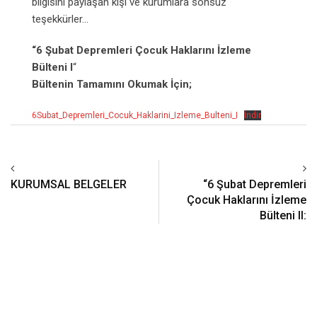
bilgisini paylaşan kişi ve kurumlara sonsuz
teşekkürler…
“6 Şubat Depremleri Çocuk Haklarını İzleme
Bülteni I
“
Bültenin Tamamını Okumak İçin;
6Subat_Depremleri_Cocuk_Haklarini_Izleme_Bulteni_I
İndir
KURUMSAL BELGELER
“6 Şubat Depremleri
Çocuk Haklarını İzleme
Bülteni II: