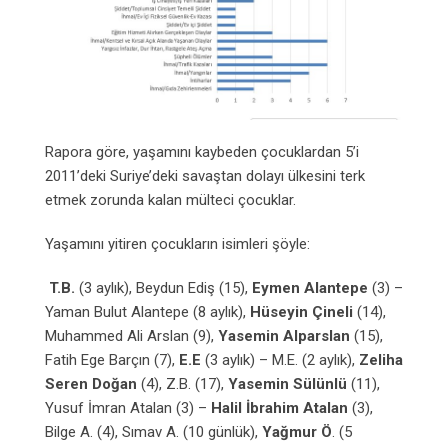
Rapora göre, yaşamını kaybeden çocuklardan 5’i
2011’deki Suriye’deki savaştan dolayı ülkesini terk
etmek zorunda kalan mülteci çocuklar.
Yaşamını yitiren çocukların isimleri şöyle:
T.B.
(3 aylık), Beydun Ediş (15),
Eymen Alantepe
(3) –
Yaman Bulut Alantepe (8 aylık),
Hüseyin Çineli
(14),
Muhammed Ali Arslan (9),
Yasemin Alparslan
(15),
Fatih Ege Barçın (7),
E.E
(3 aylık) – M.E. (2 aylık),
Zeliha
Seren Doğan
(4), Z.B. (17),
Yasemin Sülünlü
(11),
Yusuf İmran Atalan (3) –
Halil İbrahim Atalan
(3),
Bilge A. (4), Sımav A. (10 günlük),
Yağmur Ö
. (5