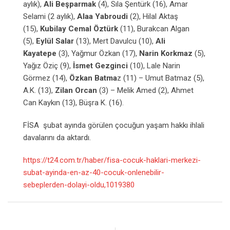
aylık),
Ali Beşparmak
(4), Sıla Şentürk (16), Amar
Selami (2 aylık),
Alaa Yabroudi
(2), Hilal Aktaş
(15),
Kubilay Cemal Öztürk
(11), Burakcan Algan
(5),
Eylül Salar
(13), Mert Davulcu (10),
Ali
Kayatepe
(3), Yağmur Özkan (17),
Narin Korkmaz
(5),
Yağız Öziç (9),
İsmet Gezginci
(10), Lale Narin
Görmez (14),
Özkan Batma
z (11) – Umut Batmaz (5),
A.K. (13),
Zilan Orcan
(3) – Melik Amed (2), Ahmet
Can Kaykın (13), Büşra K. (16).
FİSA şubat ayında görülen çocuğun yaşam hakkı ihlali
davalarını da aktardı.
https://t24.com.tr/haber/fisa-cocuk-haklari-merkezi-
subat-ayinda-en-az-40-cocuk-onlenebilir-
sebeplerden-dolayi-oldu,1019380