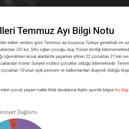
leri Temmuz Ayı Bilgi Notu
elde edilen verilere göre Temmuz ayı boyunca Türkiye genelinde en a
cuklardan 25’i kız, 54’ü oğlan çocuğu olup 3’ünün kimliği bilinmemektedi
 öğrenilirken kırsal alanlarda yaşamını yitiren 22 çocuktan 21’inin is
uklardan 6’sının Suriyeli mülteci çocuklar olduğu bilinmektedir. Tem
 13 çocuktan 10’unun açık pencere ve balkonlardan düşerek öldüğü tesp
n çocuk yaşam hakkı ihlali davalarına ilişkin ayrıntılı bilgiye
bu bilg