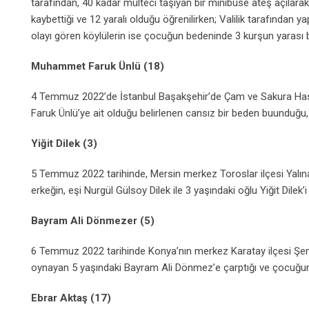
tarafından, 40 kadar mülteci taşıyan bir minibüse ateş açıla
kaybettiği ve 12 yaralı olduğu öğrenilirken; Valilik tarafından 
olayı gören köylülerin ise çocuğun bedeninde 3 kurşun yarası b
Muhammet Faruk Ünlü (18)
4 Temmuz 2022’de İstanbul Başakşehir’de Çam ve Sakura Hast
Faruk Ünlü’ye ait olduğu belirlenen cansız bir beden buunduğu,
Yiğit Dilek (3)
5 Temmuz 2022 tarihinde, Mersin merkez Toroslar ilçesi Yalınay
erkeğin, eşi Nurgül Gülsoy Dilek ile 3 yaşındaki oğlu Yiğit Dilek’i
Bayram Ali Dönmezer (5)
6 Temmuz 2022 tarihinde Konya’nın merkez Karatay ilçesi Şem
oynayan 5 yaşındaki Bayram Ali Dönmez’e çarptığı ve çocuğun h
Ebrar Aktaş (17)