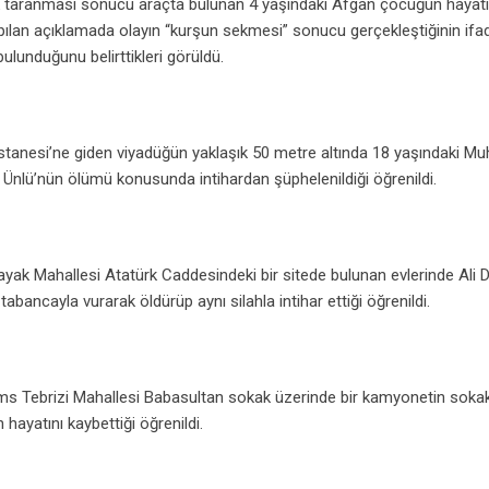
rak taranması sonucu araçta bulunan 4 yaşındaki Afgan çocuğun hayatı
yapılan açıklamada olayın “kurşun sekmesi” sonucu gerçekleştiğinin ifade
ulunduğunu belirttikleri görüldü.
anesi’ne giden viyadüğün yaklaşık 50 metre altında 18 yaşındaki 
 Ünlü’nün ölümü konusunda intihardan şüphelenildiği öğrenildi.
ak Mahallesi Atatürk Caddesindeki bir sitede bulunan evlerinde Ali Di
 tabancayla vurarak öldürüp aynı silahla intihar ettiği öğrenildi.
s Tebrizi Mahallesi Babasultan sokak üzerinde bir kamyonetin soka
ayatını kaybettiği öğrenildi.