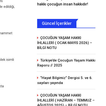
nı
hakkı çocuğun insan hakkıdır!
 edildiği,
Güncel İçerikler
Muhammet
ÇOCUĞUN YAŞAM HAKKI
İHLALLERİ ( OCAK-MAYIS 2026) –
BİLGİ NOTU
lek isimli
Türkiye’de Çocuğun Yaşam Hakkı
Raporu // 2025
“Hayat Bilgimiz” Dergisi 5. ve 6.
sayıları yayında
kta
ÇOCUĞUN YAŞAM HAKKI
İHLALLERİ ( HAZİRAN – TEMMUZ –
AĞUSTOS 2025) – BİLGİ NOTU