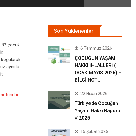
Son Yüklenenler
z 82 çocuk
6 Temmuz 2026
r.
ÇOCUĞUN YAŞAM
e boğularak
HAKKI İHLALLERİ (
muz ayında
OCAK-MAYIS 2026) –
it
BİLGİ NOTU
22 Nisan 2026
i notundan
Türkiye’de Çocuğun
Yaşam Hakkı Raporu
// 2025
16 Şubat 2026