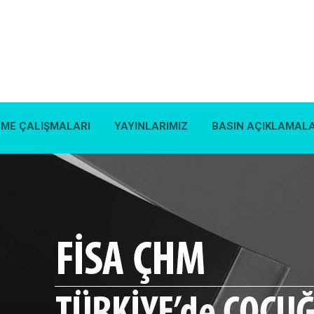
EME ÇALIŞMALARI
YAYINLARIMIZ
BASIN AÇIKLAMALA