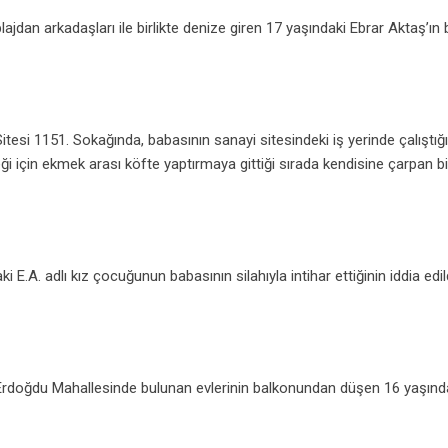
jdan arkadaşları ile birlikte denize giren 17 yaşındaki Ebrar Aktaş’ın
si 1151. Sokağında, babasının sanayi sitesindeki iş yerinde çalıştığı 
meği için ekmek arası köfte yaptırmaya gittiği sırada kendisine çarpan b
E.A. adlı kız çocuğunun babasının silahıyla intihar ettiğinin iddia edil
 Erdoğdu Mahallesinde bulunan evlerinin balkonundan düşen 16 yaşınd