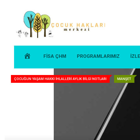
Skip
to
content
FİSA ÇHM
PROGRAMLARIMIZ
İZL
ÇOCUĞUN YAŞAM HAKKI İHLALLERI AYLIK BILGI NOTLARI
MANŞET